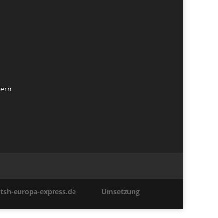
tern
tsh-europa-express.de
Umsetzung