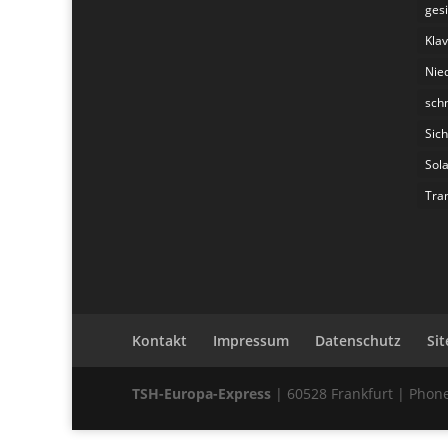
ges
Klav
Nie
schn
Sic
Sol
Tra
Kontakt
Impressum
Datenschutz
Si
TSH-Europa-Express
| 60528 Frankfurt | Phone