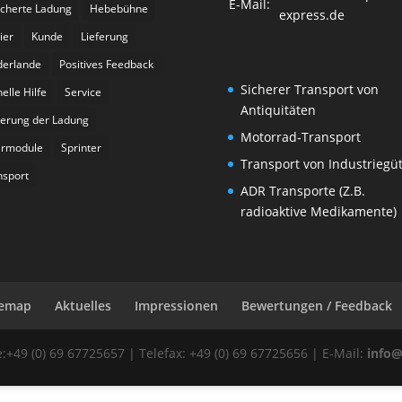
E-Mail:
icherte Ladung
Hebebühne
express.de
ier
Kunde
Lieferung
derlande
Positives Feedback
Sicherer Transport von
elle Hilfe
Service
Antiquitäten
herung der Ladung
Motorrad-Transport
armodule
Sprinter
Transport von Industriegü
nsport
ADR Transporte (Z.B.
radioaktive Medikamente)
temap
Aktuelles
Impressionen
Bewertungen / Feedback
:+49 (0) 69 67725657 | Telefax: +49 (0) 69 67725656 | E-Mail:
info@