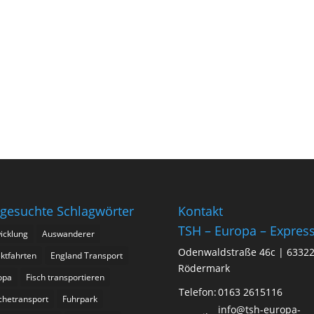
 gesuchte Schlagwörter
Kontakt
TSH – Europa – Expres
icklung
Auswanderer
Odenwaldstraße 46c | 6332
ktfahrten
England Transport
Rödermark
opa
Fisch transportieren
Telefon:
0163 2615116
chetransport
Fuhrpark
info@tsh-europa-