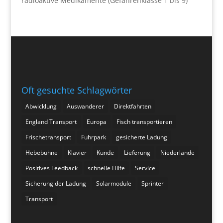
radioaktive Medikamente (Gefahrenklasse 1 bis 9)
Oft gesuchte Schlagwörter
Abwicklung
Auswanderer
Direktfahrten
England Transport
Europa
Fisch transportieren
Frischetransport
Fuhrpark
gesicherte Ladung
Hebebühne
Klavier
Kunde
Lieferung
Niederlande
Positives Feedback
schnelle Hilfe
Service
Sicherung der Ladung
Solarmodule
Sprinter
Transport